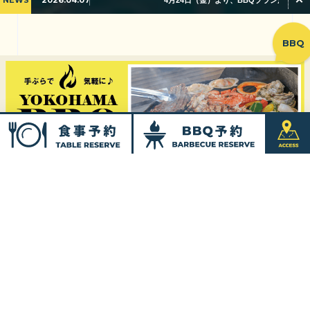
NEWS
2026.04.07
4月24日（金）より、BBQプランがリニューアル
BBQ
Menu
メニュー
海を眺めながら食事をするという極上の体験。
窓の先に広がるのは、海とみなとみらいの絶景の最高のロケーション。 最高の